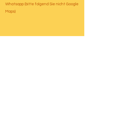
Whatsapp (bitte folgend Sie nicht Google
Maps)
Happy Dog Marrakech
Hundepension / Hundeferienheim